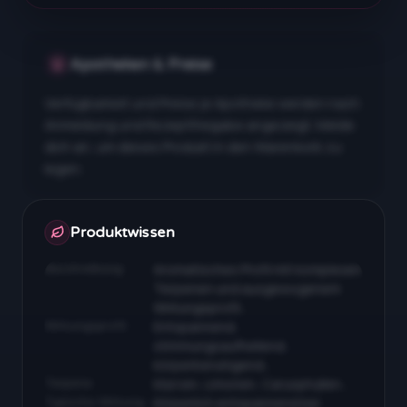
Apotheken & Preise
Verfügbarkeit und Preise je Apotheke werden nach
Anmeldung und Rezeptfreigabe angezeigt. Melde
dich an, um dieses Produkt in den Warenkorb zu
legen.
Apotheken & Preise nach Anmeldung
Produktwissen
Beschreibung
Aromatisches Profil mit komplexen
Terpenen und ausgewogenem
Wirkungsprofil…
Wirkungsprofil
Entspannend,
stimmungsaufhellend,
körperberuhigend…
Terpene
Myrcen, Limonen, Caryophyllen…
Typische Wirkung
Körperlich entspannend bei