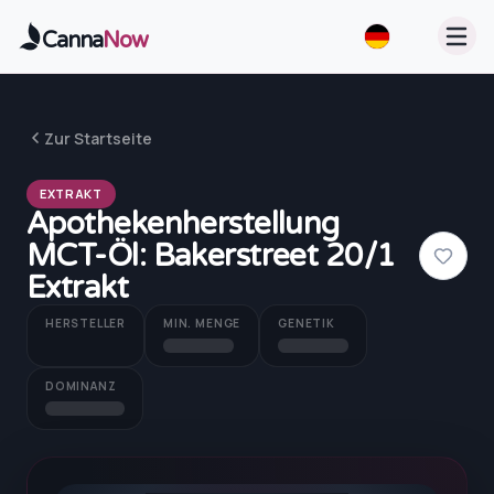
Zum Hauptinhalt springen
Canna
Now
Zur Startseite
EXTRAKT
Apothekenherstellung
MCT-Öl: Bakerstreet 20/1
Extrakt
HERSTELLER
MIN. MENGE
GENETIK
DOMINANZ