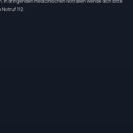
. In dringenden medizinischen Notfällen wende dich bitte
 Notruf 112.