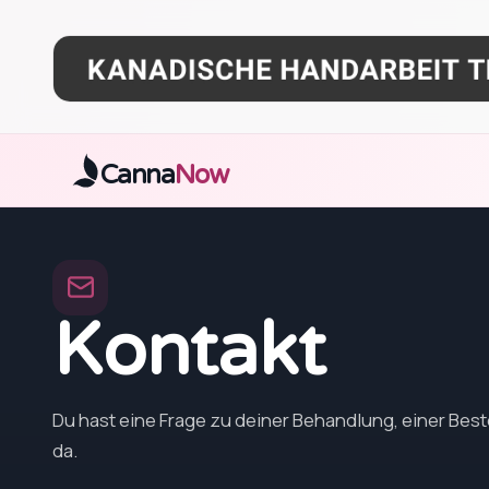
Zum Hauptinhalt springen
Canna
Now
Kontakt
Du hast eine Frage zu deiner Behandlung, einer Beste
da.