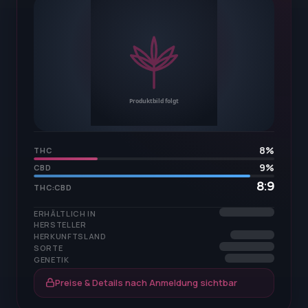
8
%
THC
9
%
CBD
8:9
THC:CBD
ERHÄLTLICH IN
HERSTELLER
HERKUNFTSLAND
SORTE
GENETIK
Preise & Details nach Anmeldung sichtbar