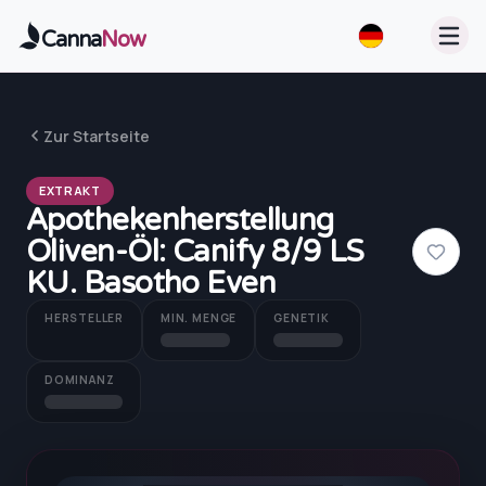
Zum Hauptinhalt springen
Canna
Now
Zur Startseite
EXTRAKT
Apothekenherstellung
Oliven-Öl: Canify 8/9 LS
KU. Basotho Even
HERSTELLER
MIN. MENGE
GENETIK
DOMINANZ