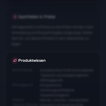
Apotheken & Preise
Verfügbarkeit und Preise je Apotheke werden nach
Anmeldung und Rezeptfreigabe angezeigt. Melde
dich an, um dieses Produkt in den Warenkorb zu
legen.
Apotheken & Preise nach Anmeldung
Produktwissen
Beschreibung
Aromatisches Profil mit komplexen
Terpenen und ausgewogenem
Wirkungsprofil…
Wirkungsprofil
Entspannend,
stimmungsaufhellend,
körperberuhigend…
Terpene
Myrcen, Limonen, Caryophyllen…
Typische Wirkung
Körperlich entspannend bei