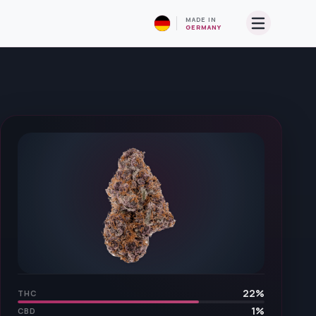
MADE IN
GERMANY
22
%
THC
1
%
CBD