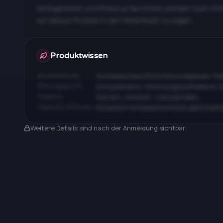
Verfügbarkeit und Preise je Apotheke werden nach An
um dieses Produkt in den Warenkorb zu legen.
Apotheken & Preise nach Anmeldung
Produktwissen
Beschreibung
Aromatisches Profil mit komplexen T
Wirkungsprofil
Entspannend, stimmungsaufhellend, 
Terpene
Myrcen, Limonen, Caryophyllen…
Typische Wirkung
Körperlich entspannend bei gleichzeit
Nach Anmeldung sichtbar
Weitere Details sind nach der Anmeldung sichtbar.