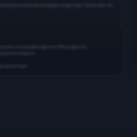
meldung und Rezeptfreigabe angezeigt. Melde dich an,
erpenen und ausgewogenem Wirkungsprofil…
körperberuhigend…
ig klarem Kopf…