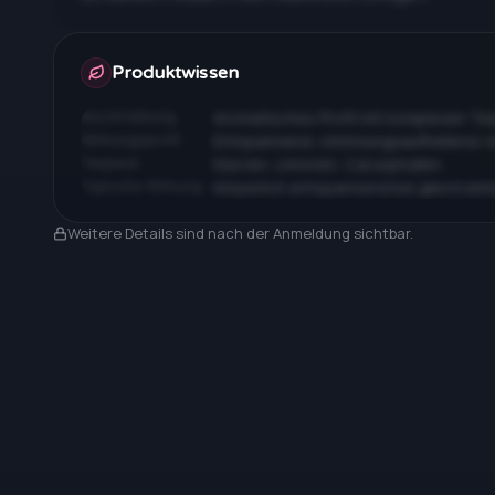
Apotheken & Preise nach Anmeldung
Produktwissen
Beschreibung
Aromatisches Profil mit komplexen T
Wirkungsprofil
Entspannend, stimmungsaufhellend, 
Terpene
Myrcen, Limonen, Caryophyllen…
Typische Wirkung
Körperlich entspannend bei gleichzeit
Nach Anmeldung sichtbar
Weitere Details sind nach der Anmeldung sichtbar.