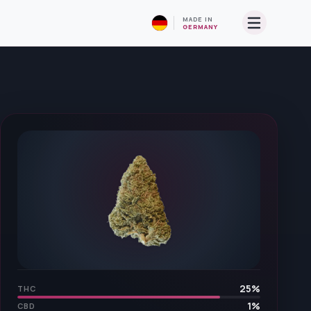
MADE IN
GERMANY
25
%
THC
1
%
CBD