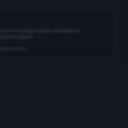
erpenen und ausgewogenem Wirkungsprofil…
körperberuhigend…
ig klarem Kopf…