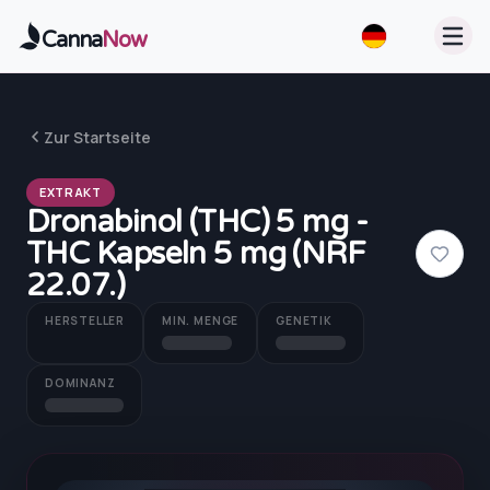
Zum Hauptinhalt springen
Canna
Now
Zur Startseite
EXTRAKT
Dronabinol (THC) 5 mg -
THC Kapseln 5 mg (NRF
22.07.)
HERSTELLER
MIN. MENGE
GENETIK
DOMINANZ