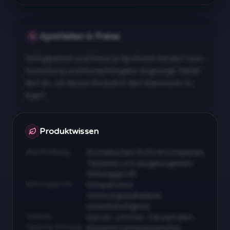
Apotheken & Preise
Verfügbarkeit und Preise je Apotheke werden nach
Anmeldung und Rezeptfreigabe angezeigt. Melde
dich an, um dieses Produkt in den Warenkorb zu
legen.
Apotheken & Preise nach Anmeldung
Produktwissen
Beschreibung
Aromatisches Profil mit komplexen
Terpenen und ausgewogenem
Wirkungsprofil…
Wirkungsprofil
Entspannend,
stimmungsaufhellend,
körperberuhigend…
Terpene
Myrcen, Limonen, Caryophyllen…
Typische Wirkung
Körperlich entspannend bei