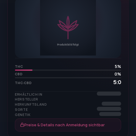
5
%
THC
0
%
CBD
5:0
THC:CBD
ERHÄLTLICH IN
HERSTELLER
HERKUNFTSLAND
SORTE
GENETIK
Preise & Details nach Anmeldung sichtbar