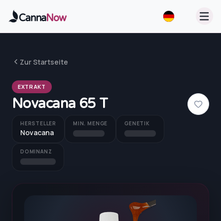
Zum Hauptinhalt springen
Canna
Now
Zur Startseite
EXTRAKT
Novacana 65 T
HERSTELLER
MIN. MENGE
GENETIK
Novacana
DOMINANZ