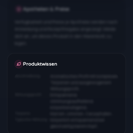
Apotheken & Preise
Verfügbarkeit und Preise je Apotheke werden nach
Anmeldung und Rezeptfreigabe angezeigt. Melde
dich an, um dieses Produkt in den Warenkorb zu
legen.
Apotheken & Preise nach Anmeldung
Produktwissen
Beschreibung
Aromatisches Profil mit komplexen
Terpenen und ausgewogenem
Wirkungsprofil…
Wirkungsprofil
Entspannend,
stimmungsaufhellend,
körperberuhigend…
Terpene
Myrcen, Limonen, Caryophyllen…
Typische Wirkung
Körperlich entspannend bei
gleichzeitig klarem Kopf…