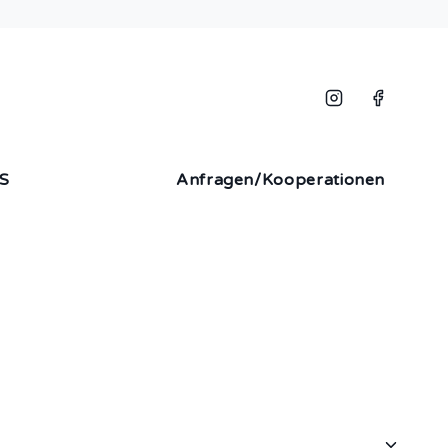
S
Anfragen/Kooperationen
tz
Für Ärzte
Für Apotheken
Partner werden
elehrung
Hinweis