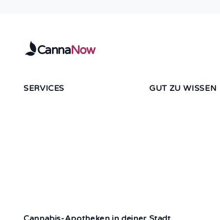
Canna
Now
SERVICES
GUT ZU WISSEN
Cannabis-Therapie Starten
FAQ / Hilfe
Apotheken Übersicht
So funktioniert es
Marken
Preise
CannaTravelPass
Risiken & Nebenwir
Magazin
Cannabis-Apotheken in deiner Stadt