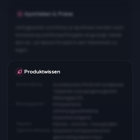
Apotheken & Preise
Verfügbarkeit und Preise je Apotheke werden nach
Anmeldung und Rezeptfreigabe angezeigt. Melde
dich an, um dieses Produkt in den Warenkorb zu
legen.
Apotheken & Preise nach Anmeldung
Produktwissen
Beschreibung
Aromatisches Profil mit komplexen
Terpenen und ausgewogenem
Wirkungsprofil…
Wirkungsprofil
Entspannend,
stimmungsaufhellend,
körperberuhigend…
Terpene
Myrcen, Limonen, Caryophyllen…
Typische Wirkung
Körperlich entspannend bei
gleichzeitig klarem Kopf…