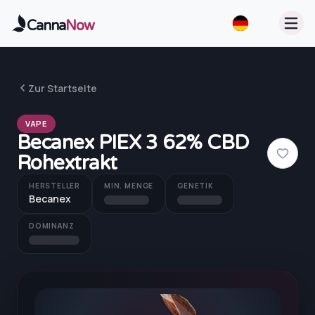
Zum Hauptinhalt springen
Canna
Now
Zur Startseite
VAPE
Becanex PIEX 3 62% CBD
Rohextrakt
HERSTELLER
MIN. MENGE
GENETIK
Becanex
DOMINANZ