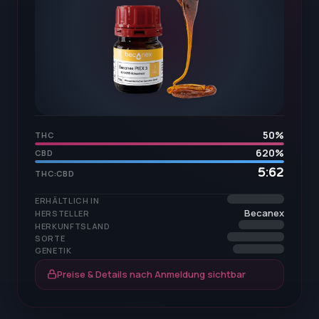
50
%
THC
620
%
CBD
5:62
THC:CBD
ERHÄLTLICH IN
Becanex
HERSTELLER
HERKUNFTSLAND
SORTE
GENETIK
Preise & Details nach Anmeldung sichtbar