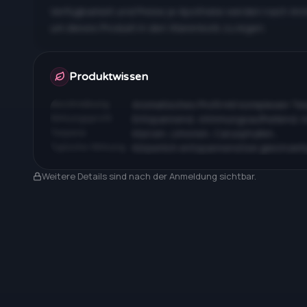
Verfügbarkeit und Preise je Apotheke werden nach An
um dieses Produkt in den Warenkorb zu legen.
Apotheken & Preise nach Anmeldung
Produktwissen
Beschreibung
Aromatisches Profil mit komplexen T
Wirkungsprofil
Entspannend, stimmungsaufhellend, 
Terpene
Myrcen, Limonen, Caryophyllen…
Typische Wirkung
Körperlich entspannend bei gleichzeit
Nach Anmeldung sichtbar
Weitere Details sind nach der Anmeldung sichtbar.