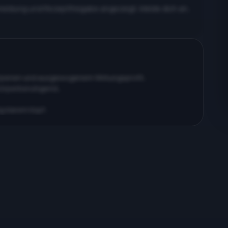
meldung und Rezeptfreigabe angezeigt. Melde dich an,
erpenen und ausgewogenem Wirkungsprofil…
körperberuhigend…
ig klarem Kopf…