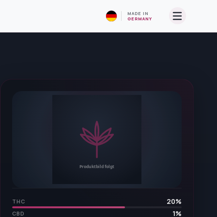
MADE IN
GERMANY
20
%
THC
1
%
CBD