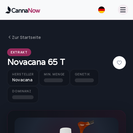
Zum Hauptinhalt springen
Canna
Now
Zur Startseite
EXTRAKT
Novacana 65 T
HERSTELLER
MIN. MENGE
GENETIK
Novacana
DOMINANZ