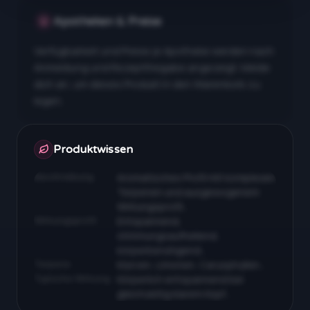
Apotheken & Preise
Verfügbarkeit und Preise je Apotheke werden nach
Anmeldung und Rezeptfreigabe angezeigt. Melde
dich an, um dieses Produkt in den Warenkorb zu
legen.
Apotheken & Preise nach Anmeldung
Produktwissen
Beschreibung
Aromatisches Profil mit komplexen
Terpenen und ausgewogenem
Wirkungsprofil…
Wirkungsprofil
Entspannend,
stimmungsaufhellend,
körperberuhigend…
Terpene
Myrcen, Limonen, Caryophyllen…
Typische Wirkung
Körperlich entspannend bei
gleichzeitig klarem Kopf…