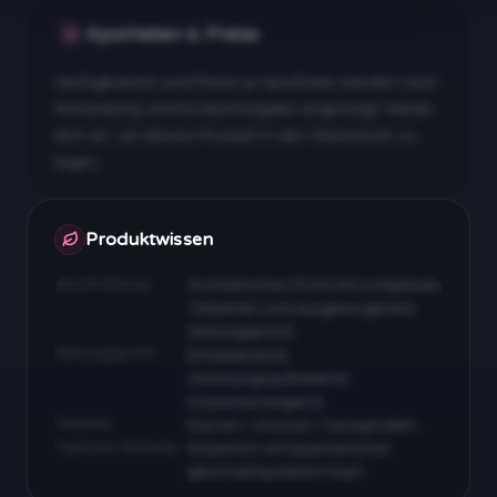
Apotheken & Preise
Verfügbarkeit und Preise je Apotheke werden nach
Anmeldung und Rezeptfreigabe angezeigt. Melde
dich an, um dieses Produkt in den Warenkorb zu
legen.
Apotheken & Preise nach Anmeldung
Produktwissen
Beschreibung
Aromatisches Profil mit komplexen
Terpenen und ausgewogenem
Wirkungsprofil…
Wirkungsprofil
Entspannend,
stimmungsaufhellend,
körperberuhigend…
Terpene
Myrcen, Limonen, Caryophyllen…
Typische Wirkung
Körperlich entspannend bei
gleichzeitig klarem Kopf…