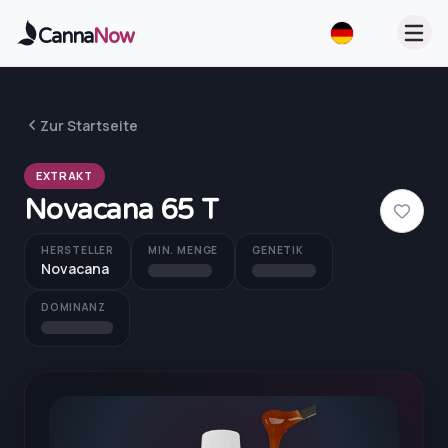
Zum Hauptinhalt springen
Canna
Now
Zur Startseite
EXTRAKT
Novacana 65 T
HERSTELLER
MIN. MENGE
GENETIK
Novacana
DOMINANZ