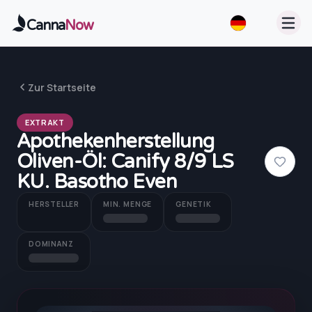
Zum Hauptinhalt springen
Canna
Now
Zur Startseite
EXTRAKT
Apothekenherstellung
Oliven-Öl: Canify 8/9 LS
KU. Basotho Even
HERSTELLER
MIN. MENGE
GENETIK
DOMINANZ