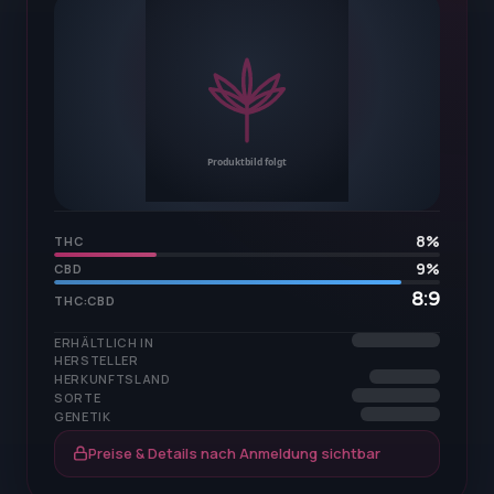
8
%
THC
9
%
CBD
8:9
THC:CBD
ERHÄLTLICH IN
HERSTELLER
HERKUNFTSLAND
SORTE
GENETIK
Preise & Details nach Anmeldung sichtbar