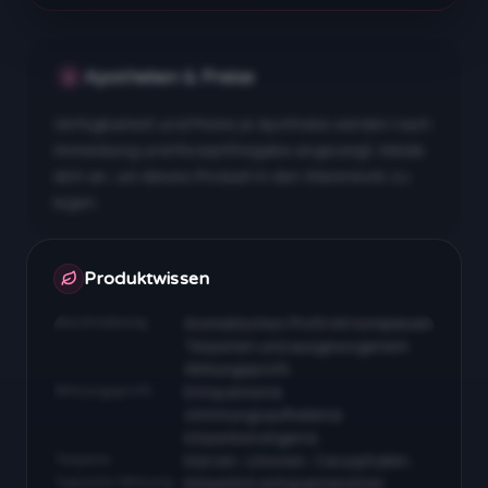
Apotheken & Preise
Verfügbarkeit und Preise je Apotheke werden nach
Anmeldung und Rezeptfreigabe angezeigt. Melde
dich an, um dieses Produkt in den Warenkorb zu
legen.
Apotheken & Preise nach Anmeldung
Produktwissen
Beschreibung
Aromatisches Profil mit komplexen
Terpenen und ausgewogenem
Wirkungsprofil…
Wirkungsprofil
Entspannend,
stimmungsaufhellend,
körperberuhigend…
Terpene
Myrcen, Limonen, Caryophyllen…
Typische Wirkung
Körperlich entspannend bei