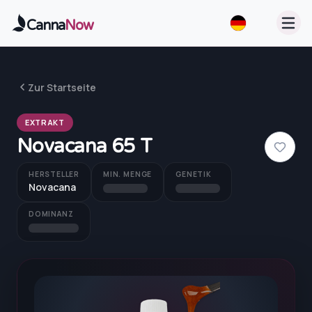
Zum Hauptinhalt springen
Canna
Now
Zur Startseite
EXTRAKT
Novacana 65 T
HERSTELLER
MIN. MENGE
GENETIK
Novacana
DOMINANZ