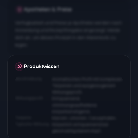
Apotheken & Preise
Verfügbarkeit und Preise je Apotheke werden nach
Anmeldung und Rezeptfreigabe angezeigt. Melde
dich an, um dieses Produkt in den Warenkorb zu
legen.
Apotheken & Preise nach Anmeldung
Produktwissen
Beschreibung
Aromatisches Profil mit komplexen
Terpenen und ausgewogenem
Wirkungsprofil…
Wirkungsprofil
Entspannend,
stimmungsaufhellend,
körperberuhigend…
Terpene
Myrcen, Limonen, Caryophyllen…
Typische Wirkung
Körperlich entspannend bei
gleichzeitig klarem Kopf…