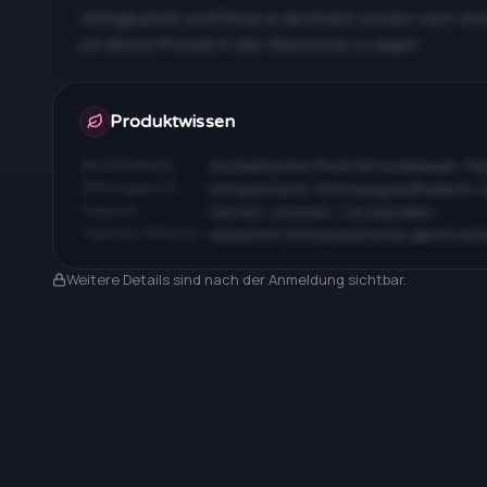
Verfügbarkeit und Preise je Apotheke werden nach An
um dieses Produkt in den Warenkorb zu legen.
Apotheken & Preise nach Anmeldung
Produktwissen
Beschreibung
Aromatisches Profil mit komplexen T
Wirkungsprofil
Entspannend, stimmungsaufhellend, 
Terpene
Myrcen, Limonen, Caryophyllen…
Typische Wirkung
Körperlich entspannend bei gleichzeit
Nach Anmeldung sichtbar
Weitere Details sind nach der Anmeldung sichtbar.