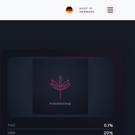
MADE IN
GERMANY
0.1
%
THC
20
%
CBD