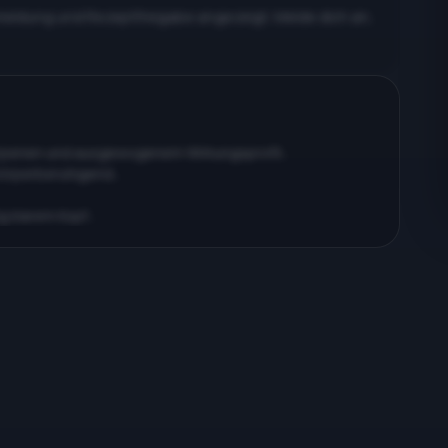
meldung und Rezeptfreigabe angezeigt. Melde dich an,
erpenen und ausgewogenem Wirkungsprofil…
körperberuhigend…
ig klarem Kopf…