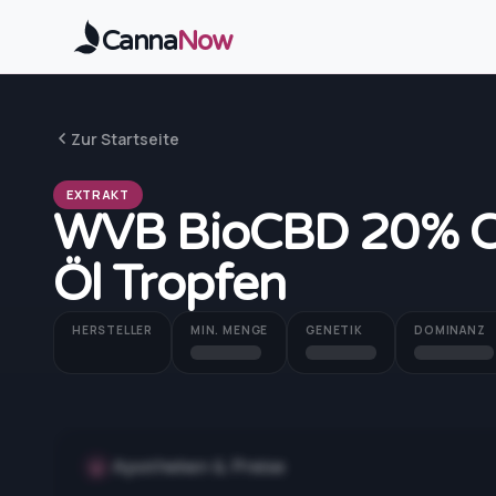
Zum Hauptinhalt springen
Canna
Now
Zur Startseite
EXTRAKT
WVB BioCBD 20% Can
Öl Tropfen
HERSTELLER
MIN. MENGE
GENETIK
DOMINANZ
Apotheken & Preise