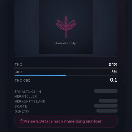
0.1
%
THC
5
%
CBD
0:1
THC:CBD
ERHÄLTLICH IN
HERSTELLER
HERKUNFTSLAND
SORTE
GENETIK
Preise & Details nach Anmeldung sichtbar