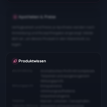
Apotheken & Preise
Verfügbarkeit und Preise je Apotheke werden nach
Anmeldung und Rezeptfreigabe angezeigt. Melde
dich an, um dieses Produkt in den Warenkorb zu
legen.
Apotheken & Preise nach Anmeldung
Produktwissen
Beschreibung
Aromatisches Profil mit komplexen
Terpenen und ausgewogenem
Wirkungsprofil…
Wirkungsprofil
Entspannend,
stimmungsaufhellend,
körperberuhigend…
Terpene
Myrcen, Limonen, Caryophyllen…
Typische Wirkung
Körperlich entspannend bei