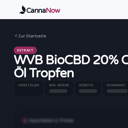
Zum Hauptinhalt springen
Canna
Now
Zur Startseite
EXTRAKT
WVB BioCBD 20% Can
Öl Tropfen
HERSTELLER
MIN. MENGE
GENETIK
DOMINANZ
Apotheken & Preise