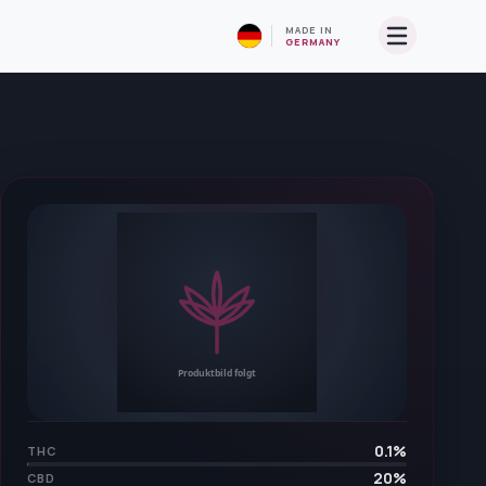
MADE IN
GERMANY
0.1
%
THC
20
%
CBD