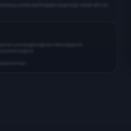
meldung und Rezeptfreigabe angezeigt. Melde dich an,
erpenen und ausgewogenem Wirkungsprofil…
körperberuhigend…
ig klarem Kopf…