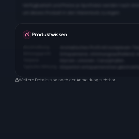
Verfügbarkeit und Preise je Apotheke werden nach An
um dieses Produkt in den Warenkorb zu legen.
Apotheken & Preise nach Anmeldung
Produktwissen
Beschreibung
Aromatisches Profil mit komplexen T
Wirkungsprofil
Entspannend, stimmungsaufhellend, 
Terpene
Myrcen, Limonen, Caryophyllen…
Typische Wirkung
Körperlich entspannend bei gleichzeit
Nach Anmeldung sichtbar
Weitere Details sind nach der Anmeldung sichtbar.