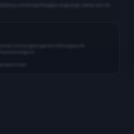
meldung und Rezeptfreigabe angezeigt. Melde dich an,
erpenen und ausgewogenem Wirkungsprofil…
körperberuhigend…
ig klarem Kopf…