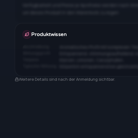
Verfügbarkeit und Preise je Apotheke werden nach An
um dieses Produkt in den Warenkorb zu legen.
Apotheken & Preise nach Anmeldung
Produktwissen
Beschreibung
Aromatisches Profil mit komplexen T
Wirkungsprofil
Entspannend, stimmungsaufhellend, 
Terpene
Myrcen, Limonen, Caryophyllen…
Typische Wirkung
Körperlich entspannend bei gleichzeit
Nach Anmeldung sichtbar
Weitere Details sind nach der Anmeldung sichtbar.