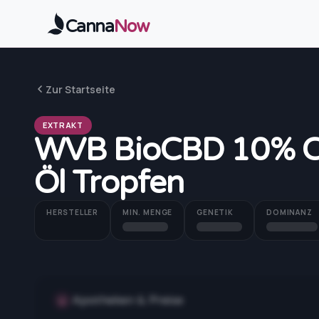
Zum Hauptinhalt springen
Canna
Now
Zur Startseite
EXTRAKT
WVB BioCBD 10% Can
Öl Tropfen
HERSTELLER
MIN. MENGE
GENETIK
DOMINANZ
Apotheken & Preise