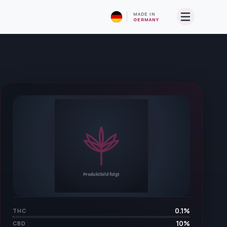
MADE IN
GERMANY
0.1
%
THC
10
%
CBD