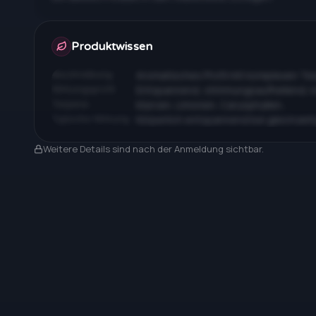
Apotheken & Preise nach Anmeldung
Produktwissen
Beschreibung
Aromatisches Profil mit komplexen T
Wirkungsprofil
Entspannend, stimmungsaufhellend, 
Terpene
Myrcen, Limonen, Caryophyllen…
Typische Wirkung
Körperlich entspannend bei gleichzeit
Nach Anmeldung sichtbar
Weitere Details sind nach der Anmeldung sichtbar.