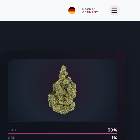
MADE IN
GERMANY
30
%
THC
1
%
CBD