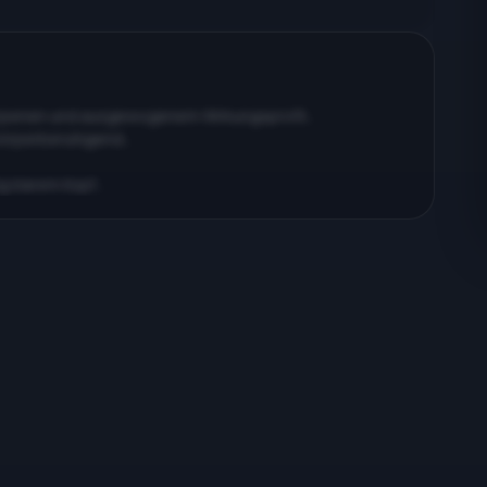
erpenen und ausgewogenem Wirkungsprofil…
körperberuhigend…
ig klarem Kopf…