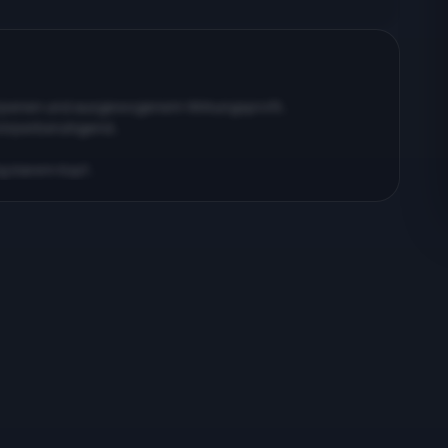
erpenen und ausgewogenem Wirkungsprofil…
körperberuhigend…
ig klarem Kopf…