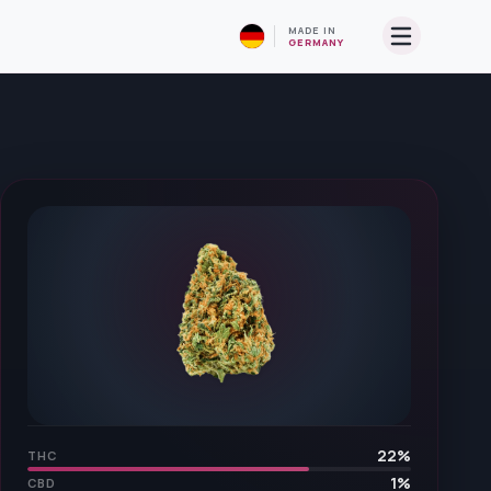
MADE IN
GERMANY
22
%
THC
1
%
CBD