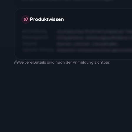
Apotheken & Preise nach Anmeldung
Produktwissen
Beschreibung
Aromatisches Profil mit komplexen T
Wirkungsprofil
Entspannend, stimmungsaufhellend, 
Terpene
Myrcen, Limonen, Caryophyllen…
Typische Wirkung
Körperlich entspannend bei gleichzeit
Nach Anmeldung sichtbar
Weitere Details sind nach der Anmeldung sichtbar.