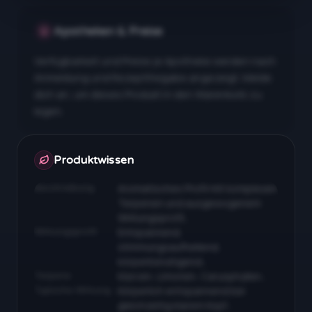
Apotheken & Preise
Verfügbarkeit und Preise je Apotheke werden nach
Anmeldung und Rezeptfreigabe angezeigt. Melde
dich an, um dieses Produkt in den Warenkorb zu
legen.
Apotheken & Preise nach Anmeldung
Produktwissen
Beschreibung
Aromatisches Profil mit komplexen
Terpenen und ausgewogenem
Wirkungsprofil…
Wirkungsprofil
Entspannend,
stimmungsaufhellend,
körperberuhigend…
Terpene
Myrcen, Limonen, Caryophyllen…
Typische Wirkung
Körperlich entspannend bei
gleichzeitig klarem Kopf…