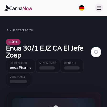
Zum Hauptinhalt springen
Canna
Now
Zur Startseite
BLÜTE
Enua 30/1 EJZ CA El Jefe
Zoap
HERSTELLER
MIN. MENGE
GENETIK
enua Pharma
DOMINANZ