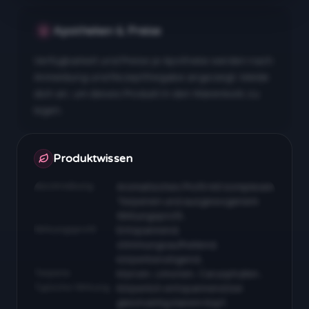
Apotheken & Preise
Verfügbarkeit und Preise je Apotheke werden nach
Anmeldung und Rezeptfreigabe angezeigt. Melde
dich an, um dieses Produkt in den Warenkorb zu
legen.
Apotheken & Preise nach Anmeldung
Produktwissen
Beschreibung
Aromatisches Profil mit komplexen
Terpenen und ausgewogenem
Wirkungsprofil…
Wirkungsprofil
Entspannend,
stimmungsaufhellend,
körperberuhigend…
Terpene
Myrcen, Limonen, Caryophyllen…
Typische Wirkung
Körperlich entspannend bei
gleichzeitig klarem Kopf…