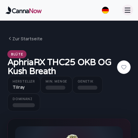
Zum Hauptinhalt springen
Canna
Now
Zur Startseite
BLÜTE
AphriaRX THC25 OKB OG
Kush Breath
HERSTELLER
MIN. MENGE
GENETIK
Tilray
DOMINANZ