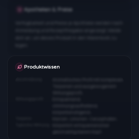
Apotheken & Preise
Verfügbarkeit und Preise je Apotheke werden nach
Anmeldung und Rezeptfreigabe angezeigt. Melde
dich an, um dieses Produkt in den Warenkorb zu
legen.
Apotheken & Preise nach Anmeldung
Produktwissen
Beschreibung
Aromatisches Profil mit komplexen
Terpenen und ausgewogenem
Wirkungsprofil…
Wirkungsprofil
Entspannend,
stimmungsaufhellend,
körperberuhigend…
Terpene
Myrcen, Limonen, Caryophyllen…
Typische Wirkung
Körperlich entspannend bei
gleichzeitig klarem Kopf…