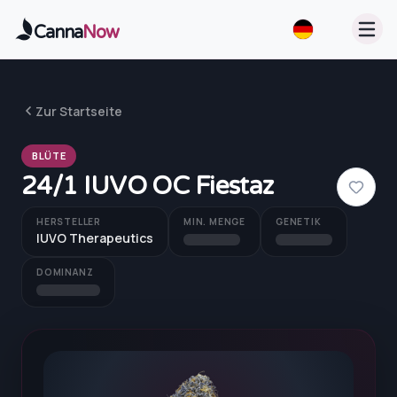
Zum Hauptinhalt springen
Canna
Now
Zur Startseite
BLÜTE
24/1 IUVO OC Fiestaz
HERSTELLER
MIN. MENGE
GENETIK
IUVO Therapeutics
DOMINANZ