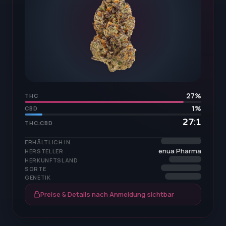
27
%
THC
1
%
CBD
27:1
THC:CBD
ERHÄLTLICH IN
enua Pharma
HERSTELLER
HERKUNFTSLAND
SORTE
GENETIK
Preise & Details nach Anmeldung sichtbar