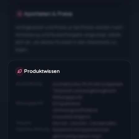
Apotheken & Preise
Verfügbarkeit und Preise je Apotheke werden nach
Anmeldung und Rezeptfreigabe angezeigt. Melde
dich an, um dieses Produkt in den Warenkorb zu
legen.
Apotheken & Preise nach Anmeldung
Produktwissen
Beschreibung
Aromatisches Profil mit komplexen
Terpenen und ausgewogenem
Wirkungsprofil…
Wirkungsprofil
Entspannend,
stimmungsaufhellend,
körperberuhigend…
Terpene
Myrcen, Limonen, Caryophyllen…
Typische Wirkung
Körperlich entspannend bei
gleichzeitig klarem Kopf…