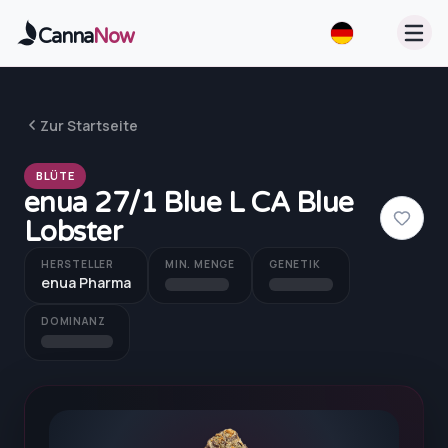
Zum Hauptinhalt springen
Canna
Now
Zur Startseite
BLÜTE
enua 27/1 Blue L CA Blue
Lobster
HERSTELLER
MIN. MENGE
GENETIK
enua Pharma
DOMINANZ