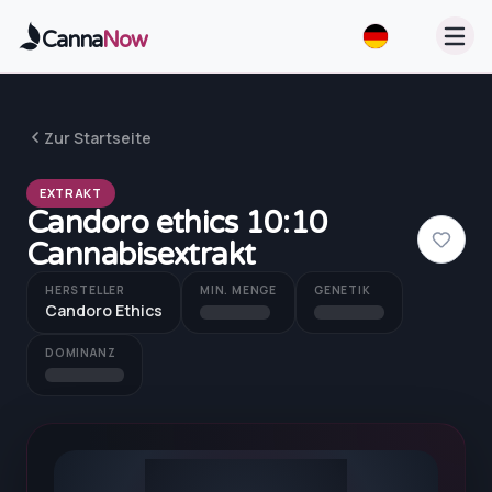
Zum Hauptinhalt springen
Canna
Now
Zur Startseite
EXTRAKT
Candoro ethics 10:10
Cannabisextrakt
HERSTELLER
MIN. MENGE
GENETIK
Candoro Ethics
DOMINANZ