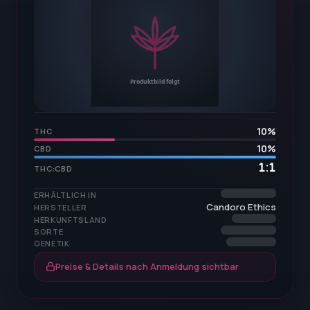
10
%
THC
10
%
CBD
1:1
THC:CBD
ERHÄLTLICH IN
Candoro Ethics
HERSTELLER
HERKUNFTSLAND
SORTE
GENETIK
Preise & Details nach Anmeldung sichtbar