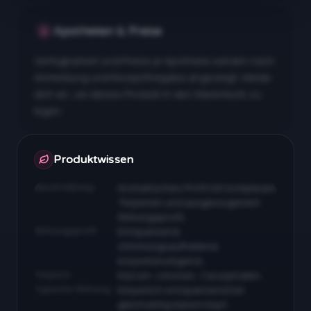
Apotheken & Preise
Verfügbarkeit und Preise je Apotheke werden nach
Anmeldung und Rezeptfreigabe angezeigt. Melde
dich an, um dieses Produkt in den Warenkorb zu
legen.
Apotheken & Preise nach Anmeldung
Produktwissen
Beschreibung
Aromatisches Profil mit komplexen
Terpenen und ausgewogenem
Wirkungsprofil…
Wirkungsprofil
Entspannend,
stimmungsaufhellend,
körperberuhigend…
Terpene
Myrcen, Limonen, Caryophyllen…
Typische Wirkung
Körperlich entspannend bei
gleichzeitig klarem Kopf…