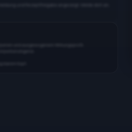
meldung und Rezeptfreigabe angezeigt. Melde dich an,
erpenen und ausgewogenem Wirkungsprofil…
körperberuhigend…
ig klarem Kopf…