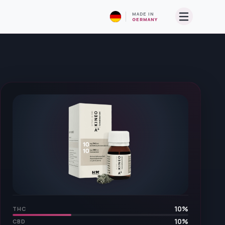
MADE IN
GERMANY
10
%
THC
10
%
CBD