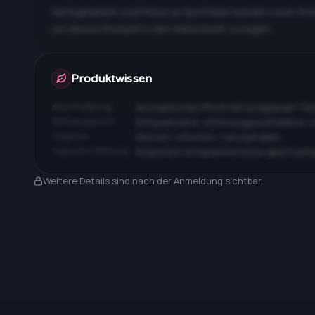
Verfügbarkeit und Preise je Apotheke werden nach An
um dieses Produkt in den Warenkorb zu legen.
Apotheken & Preise nach Anmeldung
Produktwissen
Beschreibung
Aromatisches Profil mit komplexen T
Wirkungsprofil
Entspannend, stimmungsaufhellend, 
Terpene
Myrcen, Limonen, Caryophyllen…
Typische Wirkung
Körperlich entspannend bei gleichzeit
Nach Anmeldung sichtbar
Weitere Details sind nach der Anmeldung sichtbar.