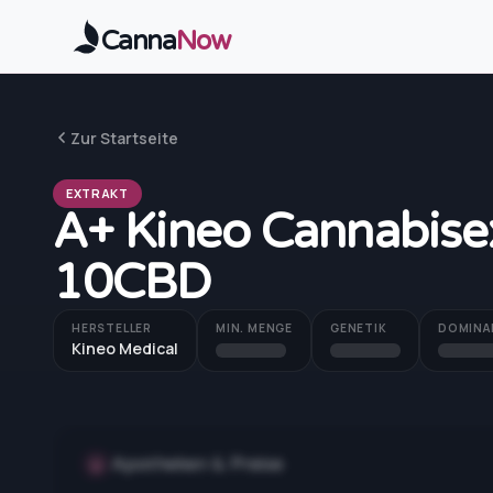
Zum Hauptinhalt springen
Canna
Now
Zur Startseite
EXTRAKT
A+ Kineo Cannabise
10CBD
HERSTELLER
MIN. MENGE
GENETIK
DOMINA
Kineo Medical
Apotheken & Preise