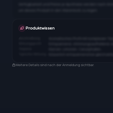
Verfügbarkeit und Preise je Apotheke werden nach An
um dieses Produkt in den Warenkorb zu legen.
Apotheken & Preise nach Anmeldung
Produktwissen
Beschreibung
Aromatisches Profil mit komplexen T
Wirkungsprofil
Entspannend, stimmungsaufhellend, 
Terpene
Myrcen, Limonen, Caryophyllen…
Typische Wirkung
Körperlich entspannend bei gleichzeit
Nach Anmeldung sichtbar
Weitere Details sind nach der Anmeldung sichtbar.