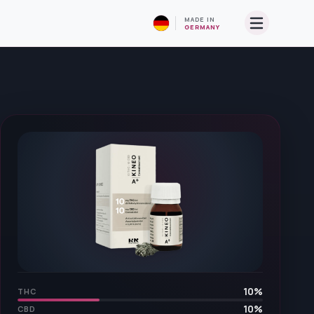
MADE IN
GERMANY
10
%
THC
10
%
CBD