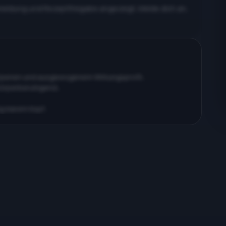
meldung und Rezeptfreigabe angezeigt. Melde dich an,
erpenen und ausgewogenem Wirkungsprofil…
körperberuhigend…
ig klarem Kopf…