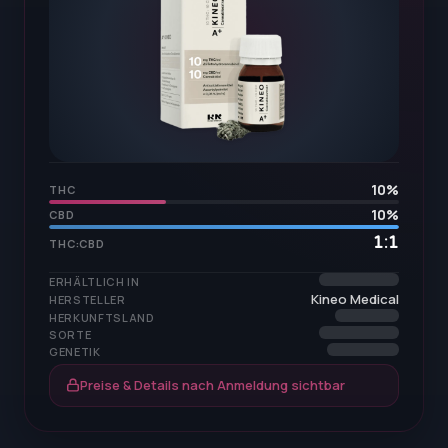
10
%
THC
10
%
CBD
1:1
THC:CBD
ERHÄLTLICH IN
Kineo Medical
HERSTELLER
HERKUNFTSLAND
SORTE
GENETIK
Preise & Details nach Anmeldung sichtbar