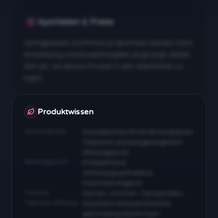
Apotheken & Preise
Verfügbarkeit und Preise je Apotheke werden nach
Anmeldung und Rezeptfreigabe angezeigt. Melde
dich an, um dieses Produkt in den Warenkorb zu
legen.
Apotheken & Preise nach Anmeldung
Produktwissen
Beschreibung
Aromatisches Profil mit komplexen
Terpenen und ausgewogenem
Wirkungsprofil…
Wirkungsprofil
Entspannend,
stimmungsaufhellend,
körperberuhigend…
Terpene
Myrcen, Limonen, Caryophyllen…
Typische Wirkung
Körperlich entspannend bei
gleichzeitig klarem Kopf…