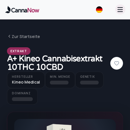
Zum Hauptinhalt springen
Canna
Now
Zur Startseite
EXTRAKT
A+ Kineo Cannabisextrakt
10THC 10CBD
HERSTELLER
MIN. MENGE
GENETIK
Kineo Medical
DOMINANZ