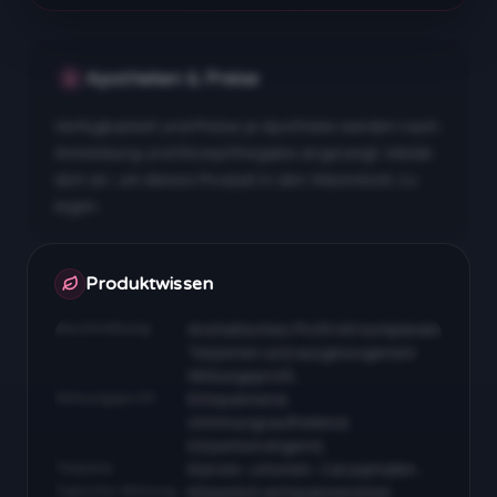
Apotheken & Preise
Verfügbarkeit und Preise je Apotheke werden nach
Anmeldung und Rezeptfreigabe angezeigt. Melde
dich an, um dieses Produkt in den Warenkorb zu
legen.
Apotheken & Preise nach Anmeldung
Produktwissen
Beschreibung
Aromatisches Profil mit komplexen
Terpenen und ausgewogenem
Wirkungsprofil…
Wirkungsprofil
Entspannend,
stimmungsaufhellend,
körperberuhigend…
Terpene
Myrcen, Limonen, Caryophyllen…
Typische Wirkung
Körperlich entspannend bei