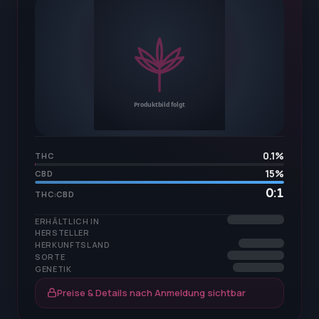
0.1
%
THC
15
%
CBD
0:1
THC:CBD
ERHÄLTLICH IN
HERSTELLER
HERKUNFTSLAND
SORTE
GENETIK
Preise & Details nach Anmeldung sichtbar