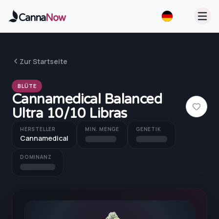
Zum Hauptinhalt springen
Canna
Now
Zur Startseite
BLÜTE
Cannamedical Balanced
Ultra 10/10 Libras
HERSTELLER
MIN. MENGE
GENETIK
Cannamedical
DOMINANZ