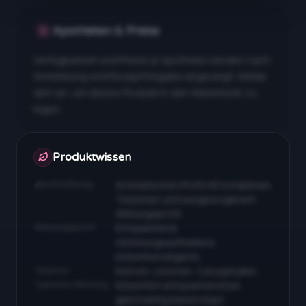
Apotheken & Preise
Verfügbarkeit und Preise je Apotheke werden nach
Anmeldung und Rezeptfreigabe angezeigt. Melde
dich an, um dieses Produkt in den Warenkorb zu
legen.
Apotheken & Preise nach Anmeldung
Produktwissen
Beschreibung
Aromatisches Profil mit komplexen
Terpenen und ausgewogenem
Wirkungsprofil…
Wirkungsprofil
Entspannend,
stimmungsaufhellend,
körperberuhigend…
Terpene
Myrcen, Limonen, Caryophyllen…
Typische Wirkung
Körperlich entspannend bei
gleichzeitig klarem Kopf…