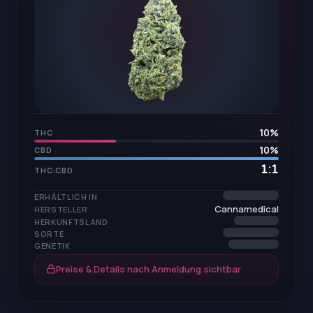
10
%
THC
10
%
CBD
1:1
THC:CBD
ERHÄLTLICH IN
Cannamedical
HERSTELLER
HERKUNFTSLAND
SORTE
GENETIK
Preise & Details nach Anmeldung sichtbar