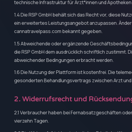
technische Infrastruktur für Ärzt*innen und Apotheken
1.4 Die RSP GmbH behält sich das Recht vor, diese N
ein erweitertes Leistungsangebot anzupassen. Ände
cannatravelpass.com bekannt gegeben.
1.5 Abweichende oder ergänzende Geschäftsbedingun
die RSP GmbH dem ausdrücklich schriftlich zustimmt. D
abweichender Bedingungen erbracht werden.
1.6 Die Nutzung der Plattform ist kostenfrei. Die tele
gesonderten Behandlungsvertrags zwischen Arzt und N
2. Widerrufsrecht und Rücksendun
2.1 Verbraucher haben bei Fernabsatzgeschäften oder
vierzehn Tagen.