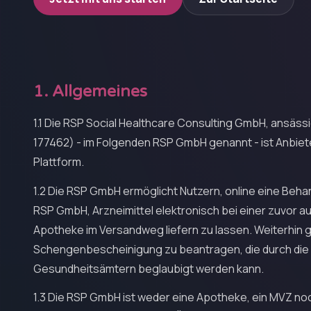
1. Allgemeines
1.1 Die RSP Social Healthcare Consulting GmbH, ansäs
177462) - im Folgenden RSP GmbH genannt - ist Anbiet
Plattform.
1.2 Die RSP GmbH ermöglicht Nutzern, online eine Beha
RSP GmbH, Arzneimittel elektronisch bei einer zuvor a
Apotheke im Versandweg liefern zu lassen. Weiterhin gi
Schengenbescheinigung zu beantragen, die durch die 
Gesundheitsämtern beglaubigt werden kann.
1.3 Die RSP GmbH ist weder eine Apotheke, ein MVZ noch