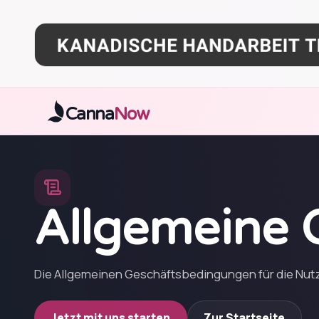
Zum Hauptinhalt springen
Canna
Now
Allgemeine 
Die Allgemeinen Geschäftsbedingungen für die Nutz
Jetzt mit uns starten
Zur Startseite