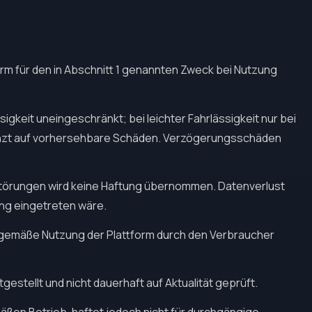
orm für den in Abschnitt 1 genannten Zweck bei Nutzung
igkeit uneingeschränkt; bei leichter Fahrlässigkeit nur bei
enzt auf vorhersehbare Schäden. Verzögerungsschäden
störungen wird keine Haftung übernommen. Datenverlust
ng eingetreten wäre.
hgemäße Nutzung der Plattform durch den Verbraucher
stellt und nicht dauerhaft auf Aktualität geprüft.
en Betrieb, haftet jedoch nicht für durchgängige