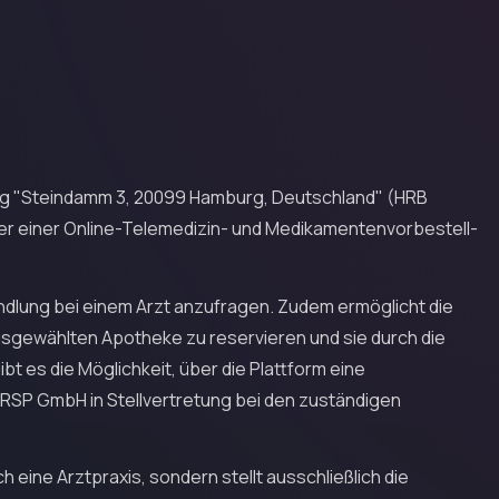
sig "Steindamm 3, 20099 Hamburg, Deutschland" (HRB
er einer Online-Telemedizin- und Medikamentenvorbestell-
ndlung bei einem Arzt anzufragen. Zudem ermöglicht die
usgewählten Apotheke zu reservieren und sie durch die
bt es die Möglichkeit, über die Plattform eine
RSP GmbH in Stellvertretung bei den zuständigen
 eine Arztpraxis, sondern stellt ausschließlich die