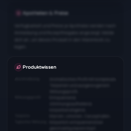
Apotheken & Preise
Verfügbarkeit und Preise je Apotheke werden nach
Anmeldung und Rezeptfreigabe angezeigt. Melde
dich an, um dieses Produkt in den Warenkorb zu
legen.
Apotheken & Preise nach Anmeldung
Produktwissen
Beschreibung
Aromatisches Profil mit komplexen
Terpenen und ausgewogenem
Wirkungsprofil…
Wirkungsprofil
Entspannend,
stimmungsaufhellend,
körperberuhigend…
Terpene
Myrcen, Limonen, Caryophyllen…
Typische Wirkung
Körperlich entspannend bei
gleichzeitig klarem Kopf…