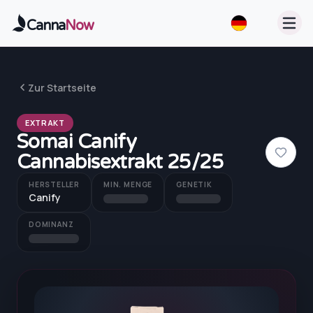
Zum Hauptinhalt springen
Canna
Now
Zur Startseite
EXTRAKT
Somai Canify
Cannabisextrakt 25/25
HERSTELLER
MIN. MENGE
GENETIK
Canify
DOMINANZ