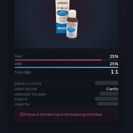
25
%
THC
25
%
CBD
1:1
THC:CBD
ERHÄLTLICH IN
Canify
HERSTELLER
HERKUNFTSLAND
SORTE
GENETIK
Preise & Details nach Anmeldung sichtbar