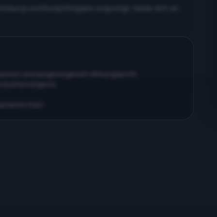
meldung und Rezeptfreigabe angezeigt. Melde dich an,
erpenen und ausgewogenem Wirkungsprofil…
körperberuhigend…
ig klarem Kopf…