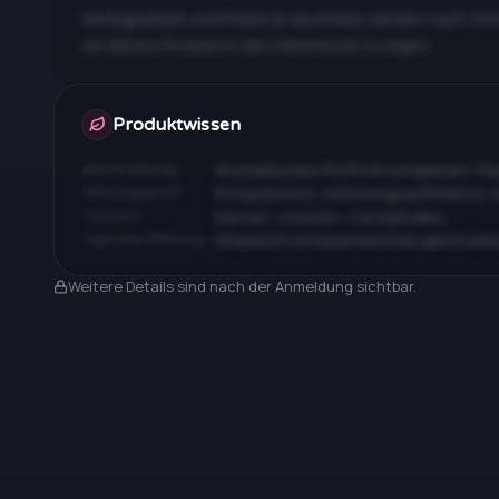
Verfügbarkeit und Preise je Apotheke werden nach An
um dieses Produkt in den Warenkorb zu legen.
Apotheken & Preise nach Anmeldung
Produktwissen
Beschreibung
Aromatisches Profil mit komplexen T
Wirkungsprofil
Entspannend, stimmungsaufhellend, 
Terpene
Myrcen, Limonen, Caryophyllen…
Typische Wirkung
Körperlich entspannend bei gleichzeit
Nach Anmeldung sichtbar
Weitere Details sind nach der Anmeldung sichtbar.