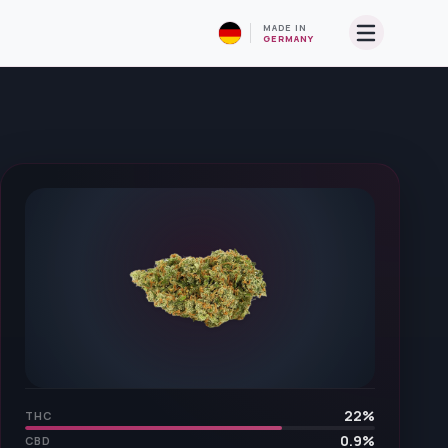
MADE IN
GERMANY
22
%
THC
0.9
%
CBD