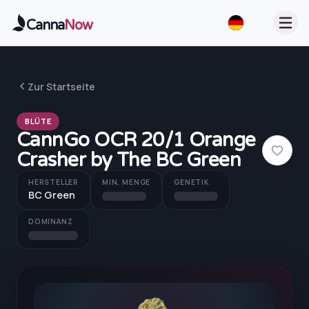
Zum Hauptinhalt springen
Canna
Now
Zur Startseite
BLÜTE
CannGo OCR 20/1 Orange
Crasher by The BC Green
HERSTELLER
MIN. MENGE
GENETIK
BC Green
DOMINANZ