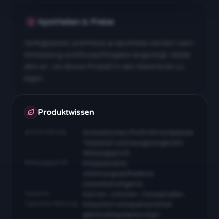
Apotheken & Preise
Verfügbarkeit und Preise je Apotheke werden nach
Anmeldung und Rezeptfreigabe angezeigt. Melde
dich an, um dieses Produkt in den Warenkorb zu
legen.
Apotheken & Preise nach Anmeldung
Produktwissen
Beschreibung
Aromatisches Profil mit komplexen
Terpenen und ausgewogenem
Wirkungsprofil…
Wirkungsprofil
Entspannend,
stimmungsaufhellend,
körperberuhigend…
Terpene
Myrcen, Limonen, Caryophyllen…
Typische Wirkung
Körperlich entspannend bei
gleichzeitig klarem Kopf…