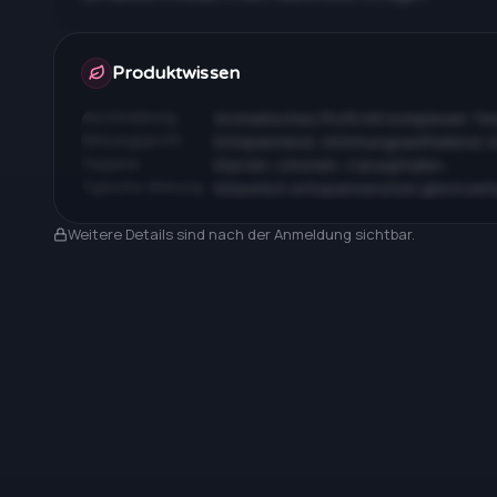
Apotheken & Preise nach Anmeldung
Produktwissen
Beschreibung
Aromatisches Profil mit komplexen T
Wirkungsprofil
Entspannend, stimmungsaufhellend, 
Terpene
Myrcen, Limonen, Caryophyllen…
Typische Wirkung
Körperlich entspannend bei gleichzeit
Nach Anmeldung sichtbar
Weitere Details sind nach der Anmeldung sichtbar.