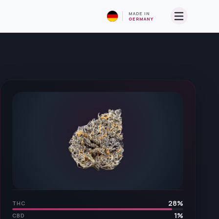
MADE IN
GERMANY
28
%
THC
1
%
CBD