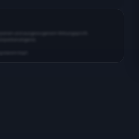
erpenen und ausgewogenem Wirkungsprofil…
körperberuhigend…
ig klarem Kopf…