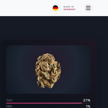
MADE IN
GERMANY
27
%
THC
1
%
CBD