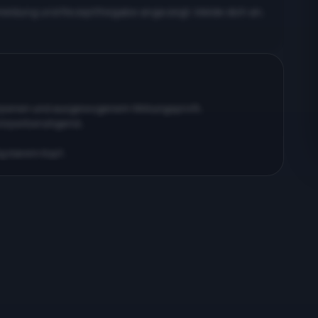
meldung und Rezeptfreigabe angezeigt. Melde dich an,
erpenen und ausgewogenem Wirkungsprofil…
körperberuhigend…
ig klarem Kopf…