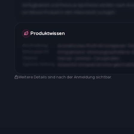
Verfügbarkeit und Preise je Apotheke werden nach An
um dieses Produkt in den Warenkorb zu legen.
Apotheken & Preise nach Anmeldung
Produktwissen
Beschreibung
Aromatisches Profil mit komplexen T
Wirkungsprofil
Entspannend, stimmungsaufhellend, 
Terpene
Myrcen, Limonen, Caryophyllen…
Typische Wirkung
Körperlich entspannend bei gleichzeit
Nach Anmeldung sichtbar
Weitere Details sind nach der Anmeldung sichtbar.