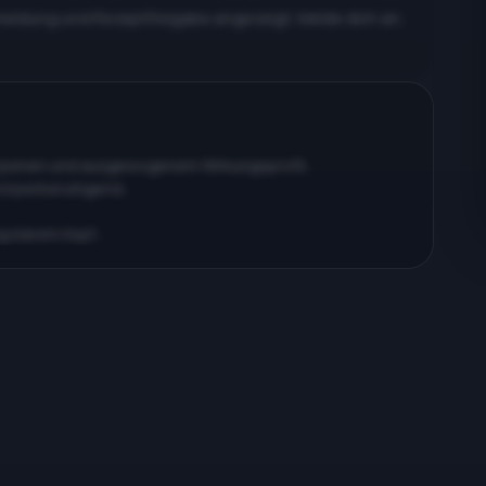
meldung und Rezeptfreigabe angezeigt. Melde dich an,
erpenen und ausgewogenem Wirkungsprofil…
körperberuhigend…
ig klarem Kopf…