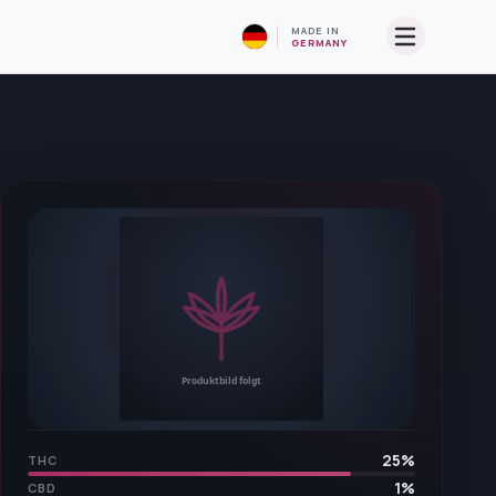
MADE IN
GERMANY
25
%
THC
1
%
CBD