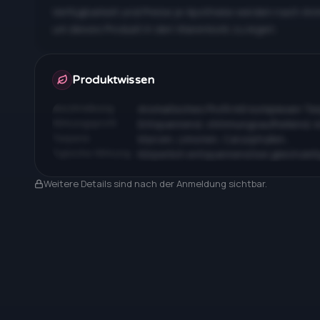
Verfügbarkeit und Preise je Apotheke werden nach An
um dieses Produkt in den Warenkorb zu legen.
Apotheken & Preise nach Anmeldung
Produktwissen
Beschreibung
Aromatisches Profil mit komplexen T
Wirkungsprofil
Entspannend, stimmungsaufhellend, 
Terpene
Myrcen, Limonen, Caryophyllen…
Typische Wirkung
Körperlich entspannend bei gleichzeit
Nach Anmeldung sichtbar
Weitere Details sind nach der Anmeldung sichtbar.