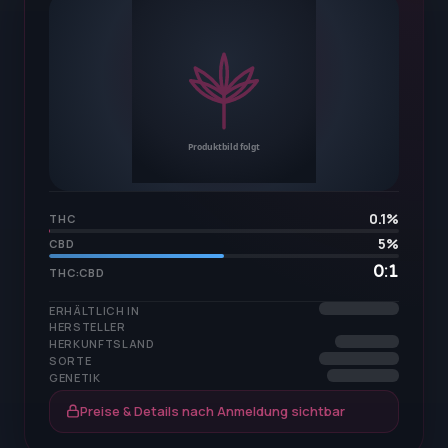
0.1
%
THC
5
%
CBD
0:1
THC:CBD
ERHÄLTLICH IN
HERSTELLER
HERKUNFTSLAND
SORTE
GENETIK
Preise & Details nach Anmeldung sichtbar