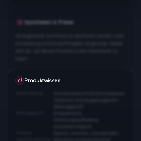
Apotheken & Preise
Verfügbarkeit und Preise je Apotheke werden nach
Anmeldung und Rezeptfreigabe angezeigt. Melde
dich an, um dieses Produkt in den Warenkorb zu
legen.
Apotheken & Preise nach Anmeldung
Produktwissen
Beschreibung
Aromatisches Profil mit komplexen
Terpenen und ausgewogenem
Wirkungsprofil…
Wirkungsprofil
Entspannend,
stimmungsaufhellend,
körperberuhigend…
Terpene
Myrcen, Limonen, Caryophyllen…
Typische Wirkung
Körperlich entspannend bei