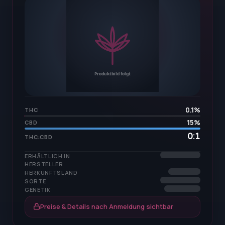
0.1
%
THC
15
%
CBD
0:1
THC:CBD
ERHÄLTLICH IN
HERSTELLER
HERKUNFTSLAND
SORTE
GENETIK
Preise & Details nach Anmeldung sichtbar