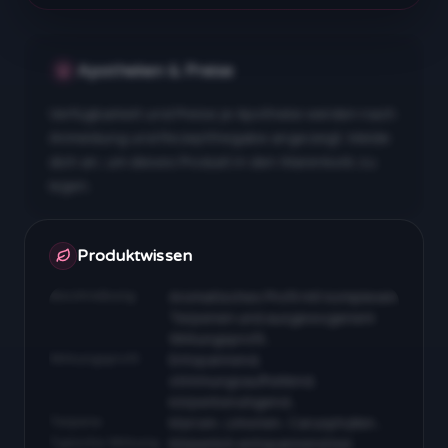
Apotheken & Preise
Verfügbarkeit und Preise je Apotheke werden nach
Anmeldung und Rezeptfreigabe angezeigt. Melde
dich an, um dieses Produkt in den Warenkorb zu
legen.
Apotheken & Preise nach Anmeldung
Produktwissen
Beschreibung
Aromatisches Profil mit komplexen
Terpenen und ausgewogenem
Wirkungsprofil…
Wirkungsprofil
Entspannend,
stimmungsaufhellend,
körperberuhigend…
Terpene
Myrcen, Limonen, Caryophyllen…
Typische Wirkung
Körperlich entspannend bei