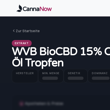
Zum Hauptinhalt springen
Canna
Now
Zur Startseite
EXTRAKT
WVB BioCBD 15% Can
Öl Tropfen
HERSTELLER
MIN. MENGE
GENETIK
DOMINANZ
Apotheken & Preise