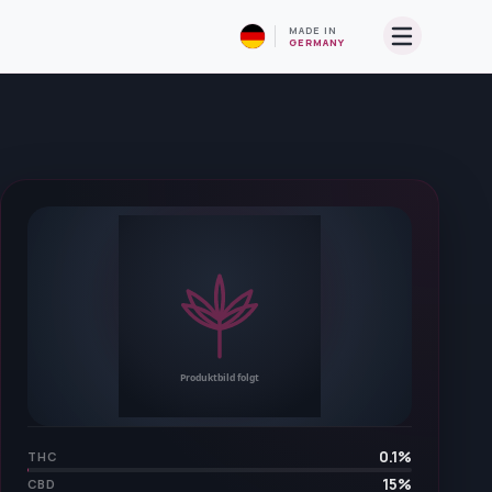
MADE IN
GERMANY
0.1
%
THC
15
%
CBD