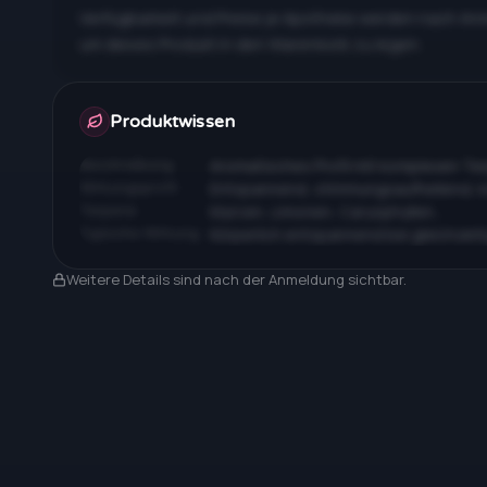
Verfügbarkeit und Preise je Apotheke werden nach An
um dieses Produkt in den Warenkorb zu legen.
Apotheken & Preise nach Anmeldung
Produktwissen
Beschreibung
Aromatisches Profil mit komplexen T
Wirkungsprofil
Entspannend, stimmungsaufhellend, 
Terpene
Myrcen, Limonen, Caryophyllen…
Typische Wirkung
Körperlich entspannend bei gleichzeit
Nach Anmeldung sichtbar
Weitere Details sind nach der Anmeldung sichtbar.