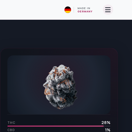
MADE IN
GERMANY
28
%
THC
1
%
CBD