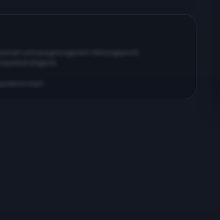
erpenen und ausgewogenem Wirkungsprofil…
körperberuhigend…
ig klarem Kopf…