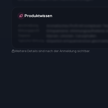
Apotheken & Preise nach Anmeldung
Produktwissen
Beschreibung
Aromatisches Profil mit komplexen T
Wirkungsprofil
Entspannend, stimmungsaufhellend, 
Terpene
Myrcen, Limonen, Caryophyllen…
Typische Wirkung
Körperlich entspannend bei gleichzeit
Nach Anmeldung sichtbar
Weitere Details sind nach der Anmeldung sichtbar.