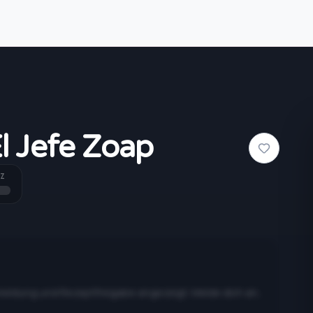
l Jefe Zoap
Z
meldung und Rezeptfreigabe angezeigt. Melde dich an,