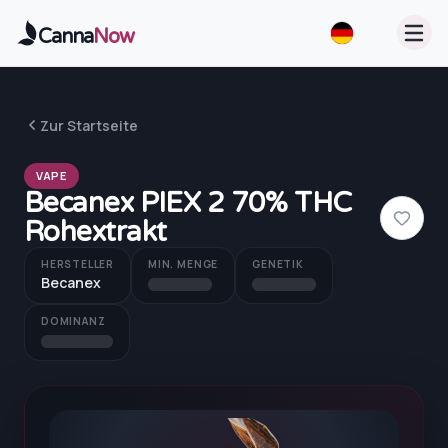
Zum Hauptinhalt springen
Canna
Now
Zur Startseite
VAPE
Becanex PIEX 2 70% THC
Rohextrakt
HERSTELLER
MIN. MENGE
GENETIK
Becanex
DOMINANZ