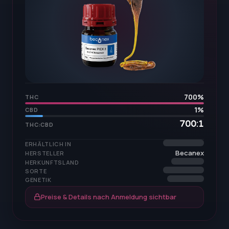
700
%
THC
1
%
CBD
700:1
THC:CBD
ERHÄLTLICH IN
Becanex
HERSTELLER
HERKUNFTSLAND
SORTE
GENETIK
Preise & Details nach Anmeldung sichtbar