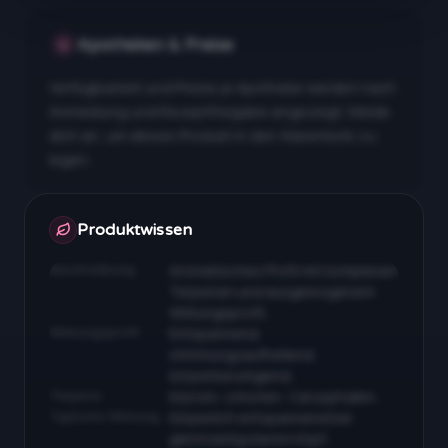
Apotheken & Preise
Verfügbarkeit und Preise je Apotheke werden nach
Anmeldung und Rezeptfreigabe angezeigt. Melde
dich an, um dieses Produkt in den Warenkorb zu
legen.
Apotheken & Preise nach Anmeldung
Produktwissen
Beschreibung
Aromatisches Profil mit komplexen
Terpenen und ausgewogenem
Wirkungsprofil…
Wirkungsprofil
Entspannend,
stimmungsaufhellend,
körperberuhigend…
Terpene
Myrcen, Limonen, Caryophyllen…
Typische Wirkung
Körperlich entspannend bei
gleichzeitig klarem Kopf…