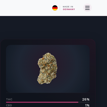
MADE IN
GERMANY
26
%
THC
1
%
CBD