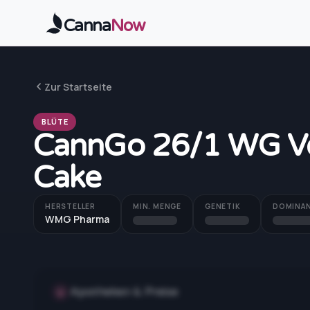
Zum Hauptinhalt springen
Canna
Now
Zur Startseite
BLÜTE
CannGo 26/1 WG V
Cake
HERSTELLER
MIN. MENGE
GENETIK
DOMINA
WMG Pharma
Apotheken & Preise