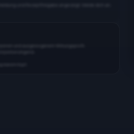
meldung und Rezeptfreigabe angezeigt. Melde dich an,
erpenen und ausgewogenem Wirkungsprofil…
körperberuhigend…
ig klarem Kopf…