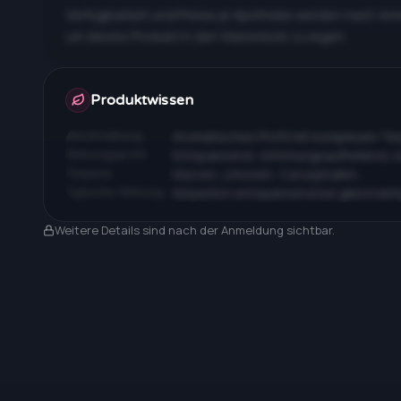
Verfügbarkeit und Preise je Apotheke werden nach An
um dieses Produkt in den Warenkorb zu legen.
Apotheken & Preise nach Anmeldung
Produktwissen
Beschreibung
Aromatisches Profil mit komplexen T
Wirkungsprofil
Entspannend, stimmungsaufhellend, 
Terpene
Myrcen, Limonen, Caryophyllen…
Typische Wirkung
Körperlich entspannend bei gleichzeit
Nach Anmeldung sichtbar
Weitere Details sind nach der Anmeldung sichtbar.