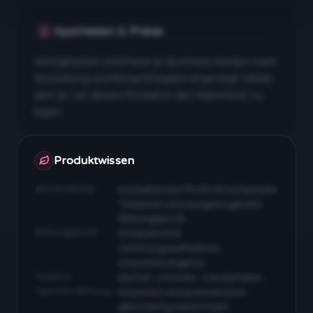
Apotheken & Preise
Verfügbarkeit und Preise je Apotheke werden nach
Anmeldung und Rezeptfreigabe angezeigt. Melde
dich an, um dieses Produkt in den Warenkorb zu
legen.
Apotheken & Preise nach Anmeldung
Produktwissen
Beschreibung
Aromatisches Profil mit komplexen
Terpenen und ausgewogenem
Wirkungsprofil…
Wirkungsprofil
Entspannend,
stimmungsaufhellend,
körperberuhigend…
Terpene
Myrcen, Limonen, Caryophyllen…
Typische Wirkung
Körperlich entspannend bei
gleichzeitig klarem Kopf…