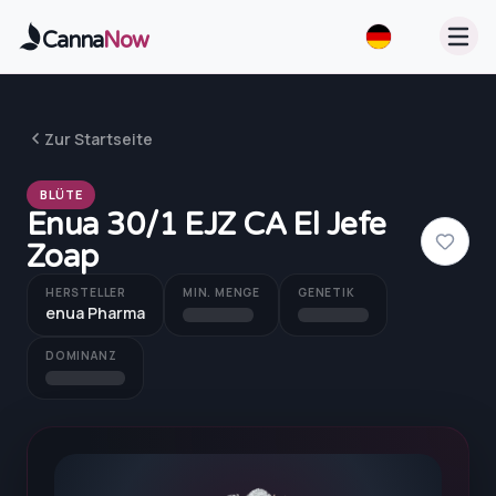
Zum Hauptinhalt springen
Canna
Now
Zur Startseite
BLÜTE
Enua 30/1 EJZ CA El Jefe
Zoap
HERSTELLER
MIN. MENGE
GENETIK
enua Pharma
DOMINANZ