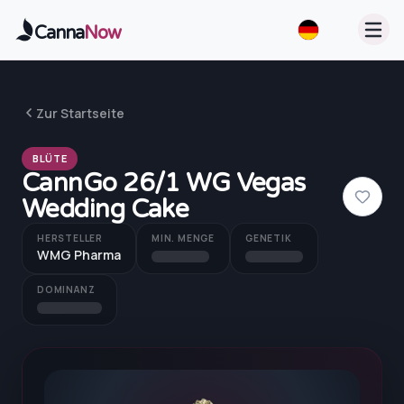
Zum Hauptinhalt springen
Canna
Now
Zur Startseite
BLÜTE
CannGo 26/1 WG Vegas
Wedding Cake
HERSTELLER
MIN. MENGE
GENETIK
WMG Pharma
DOMINANZ