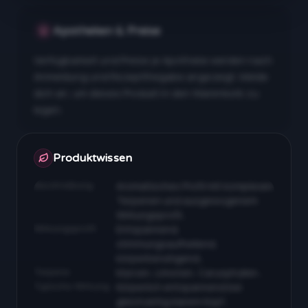
Apotheken & Preise
Verfügbarkeit und Preise je Apotheke werden nach
Anmeldung und Rezeptfreigabe angezeigt. Melde
dich an, um dieses Produkt in den Warenkorb zu
legen.
Apotheken & Preise nach Anmeldung
Produktwissen
Beschreibung
Aromatisches Profil mit komplexen
Terpenen und ausgewogenem
Wirkungsprofil…
Wirkungsprofil
Entspannend,
stimmungsaufhellend,
körperberuhigend…
Terpene
Myrcen, Limonen, Caryophyllen…
Typische Wirkung
Körperlich entspannend bei
gleichzeitig klarem Kopf…