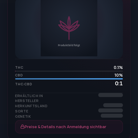
0.1
%
THC
10
%
CBD
0:1
THC:CBD
ERHÄLTLICH IN
HERSTELLER
HERKUNFTSLAND
SORTE
GENETIK
Preise & Details nach Anmeldung sichtbar