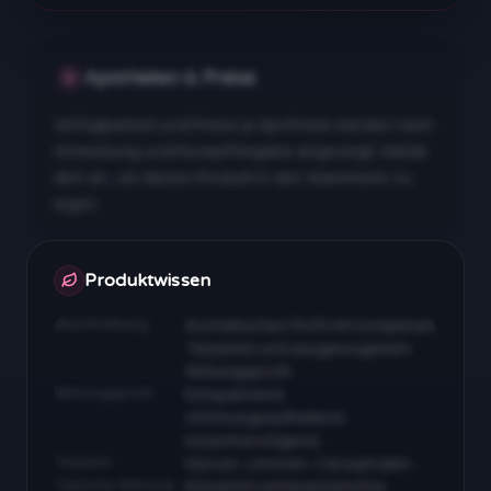
Apotheken & Preise
Verfügbarkeit und Preise je Apotheke werden nach
Anmeldung und Rezeptfreigabe angezeigt. Melde
dich an, um dieses Produkt in den Warenkorb zu
legen.
Apotheken & Preise nach Anmeldung
Produktwissen
Beschreibung
Aromatisches Profil mit komplexen
Terpenen und ausgewogenem
Wirkungsprofil…
Wirkungsprofil
Entspannend,
stimmungsaufhellend,
körperberuhigend…
Terpene
Myrcen, Limonen, Caryophyllen…
Typische Wirkung
Körperlich entspannend bei