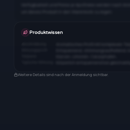
Verfügbarkeit und Preise je Apotheke werden nach An
um dieses Produkt in den Warenkorb zu legen.
Apotheken & Preise nach Anmeldung
Produktwissen
Beschreibung
Aromatisches Profil mit komplexen T
Wirkungsprofil
Entspannend, stimmungsaufhellend, 
Terpene
Myrcen, Limonen, Caryophyllen…
Typische Wirkung
Körperlich entspannend bei gleichzeit
Nach Anmeldung sichtbar
Weitere Details sind nach der Anmeldung sichtbar.