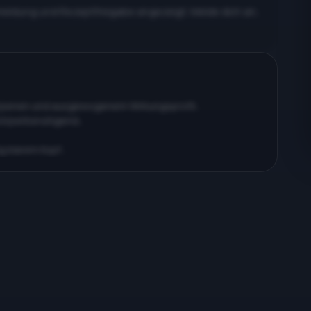
meldung und Rezeptfreigabe angezeigt. Melde dich an,
erpenen und ausgewogenem Wirkungsprofil…
körperberuhigend…
ig klarem Kopf…