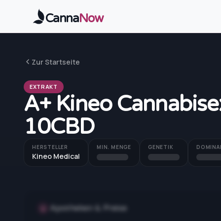
Zum Hauptinhalt springen
Canna
Now
Zur Startseite
EXTRAKT
A+ Kineo Cannabise
10CBD
HERSTELLER
MIN. MENGE
GENETIK
DOMINA
Kineo Medical
Apotheken & Preise