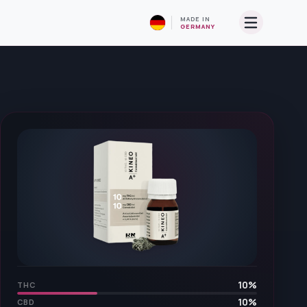
MADE IN
GERMANY
10
%
THC
10
%
CBD