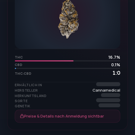
16.7
%
THC
0.1
%
CBD
1:0
THC:CBD
ERHÄLTLICH IN
Cannamedical
HERSTELLER
HERKUNFTSLAND
SORTE
GENETIK
Preise & Details nach Anmeldung sichtbar