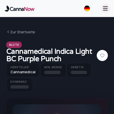
Zum Hauptinhalt springen
Canna
Now
Zur Startseite
BLÜTE
Cannamedical Indica Light
BC Purple Punch
HERSTELLER
MIN. MENGE
GENETIK
Cannamedical
DOMINANZ