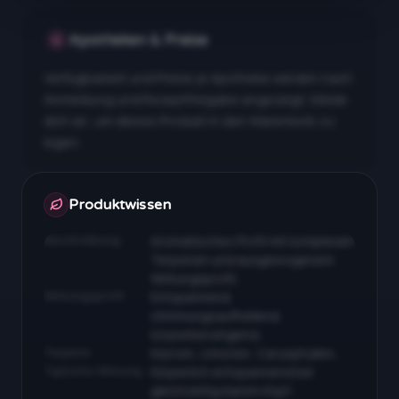
Apotheken & Preise
Verfügbarkeit und Preise je Apotheke werden nach
Anmeldung und Rezeptfreigabe angezeigt. Melde
dich an, um dieses Produkt in den Warenkorb zu
legen.
Apotheken & Preise nach Anmeldung
Produktwissen
Beschreibung
Aromatisches Profil mit komplexen
Terpenen und ausgewogenem
Wirkungsprofil…
Wirkungsprofil
Entspannend,
stimmungsaufhellend,
körperberuhigend…
Terpene
Myrcen, Limonen, Caryophyllen…
Typische Wirkung
Körperlich entspannend bei
gleichzeitig klarem Kopf…