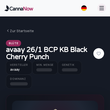
Zum Hauptinhalt springen
Canna
Now
Zur Startseite
BLÜTE
avaay 26/1 BCP KB Black
Cherry Punch
HERSTELLER
MIN. MENGE
GENETIK
avaay
DOMINANZ