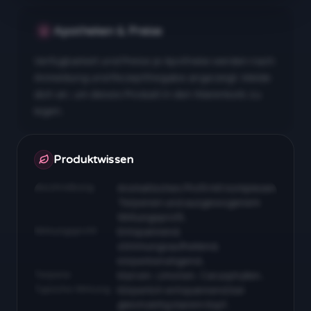
Apotheken & Preise
Verfügbarkeit und Preise je Apotheke werden nach
Anmeldung und Rezeptfreigabe angezeigt. Melde
dich an, um dieses Produkt in den Warenkorb zu
legen.
Apotheken & Preise nach Anmeldung
Produktwissen
Beschreibung
Aromatisches Profil mit komplexen
Terpenen und ausgewogenem
Wirkungsprofil…
Wirkungsprofil
Entspannend,
stimmungsaufhellend,
körperberuhigend…
Terpene
Myrcen, Limonen, Caryophyllen…
Typische Wirkung
Körperlich entspannend bei
gleichzeitig klarem Kopf…