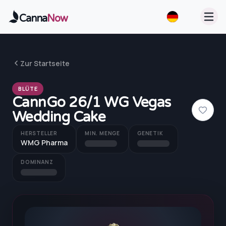
Zum Hauptinhalt springen
Canna
Now
Zur Startseite
BLÜTE
CannGo 26/1 WG Vegas
Wedding Cake
HERSTELLER
MIN. MENGE
GENETIK
WMG Pharma
DOMINANZ